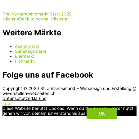
Prev
Vorher
Abendmarkt Start 2020
Nächste
Back to normal!
Nächster
Weitere Märkte
Abendmarkt
Samstagsmarkt
Biermarkt
Flohmarkt
Folge uns auf Facebook
Copyright © 2026
St. Johannsmarkt
– Webdesign und Erstellung @
wir-erstellen-webseiten.ch
Datenschutzerklärung
Top
Diese Website benutzt Cookies. Wenn du die Website weiter nutzt,
gehen wir von deinem Einverständnis aus.
OK